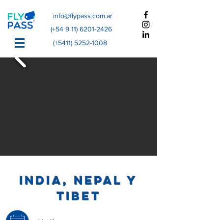
info@flypass.com.ar
(+54
9 11) 6201-2426
(+5411)
5252-1008
India, Nepal y
Tibet