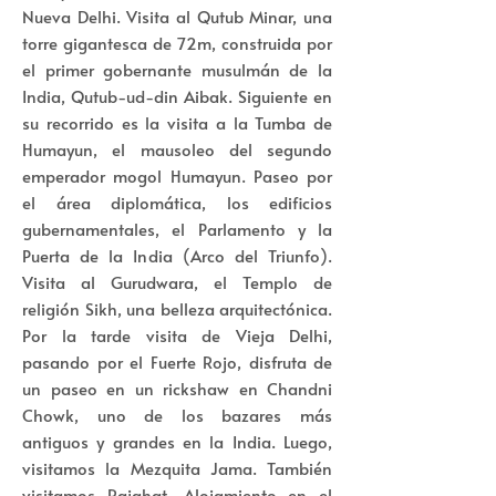
Nueva Delhi. Visita al Qutub Minar, una
torre gigantesca de 72m, construida por
el primer gobernante musulmán de la
India, Qutub-ud-din Aibak. Siguiente en
su recorrido es la visita a la Tumba de
Humayun, el mausoleo del segundo
emperador mogol Humayun. Paseo por
el área diplomática, los edificios
gubernamentales, el Parlamento y la
Puerta de la India (Arco del Triunfo).
Visita al Gurudwara, el Templo de
religión Sikh, una belleza arquitectónica.
Por la tarde visita de Vieja Delhi,
pasando por el Fuerte Rojo, disfruta de
un paseo en un rickshaw en Chandni
Chowk, uno de los bazares más
antiguos y grandes en la India. Luego,
visitamos la Mezquita Jama. También
visitamos Rajghat. Alojamiento en el