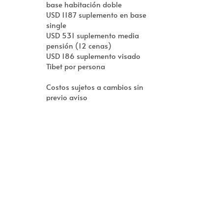
base habitación doble
USD 1187 suplemento en base
single
USD 531 suplemento media
pensión (12 cenas)
USD 186 suplemento visado
Tibet por persona
Costos sujetos a cambios sin
previo aviso
No incluye percepción 5%
resolución afip 3819 por
pago contado, impuestos
país 30% e impuesto afip
4815/2020 35%.
Consulte por asistencia al
viajero con cobertura Covid-
19
Precio