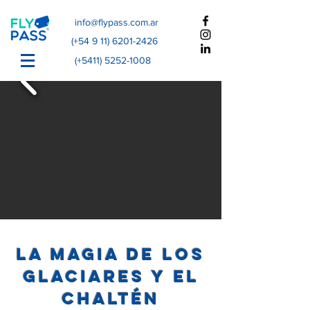
info@flypass.com.ar
(+54
9 11) 6201-2426
(+5411)
5252-1008
La Magia de Los
Glaciares y El
Chaltén