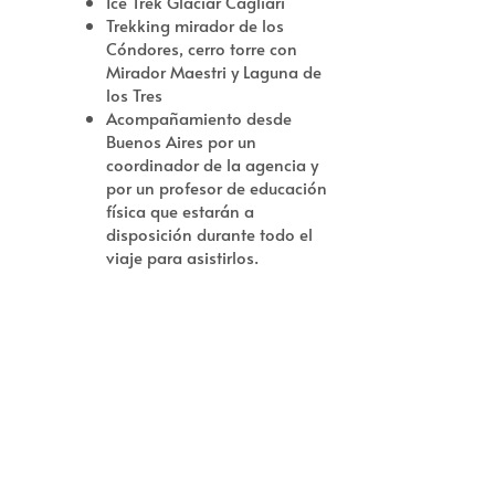
Ice Trek Glaciar Cagliari
Trekking mirador de los
Cóndores, cerro torre con
Mirador Maestri y Laguna de
los Tres
Acompañamiento desde
Buenos Aires por un
coordinador de la agencia y
por un profesor de educación
física que estarán a
disposición durante todo el
viaje para asistirlos.
NO INCLUYE:
Aéreo Buenos Aires /
Calafate / Buenos Aires,
costo estimado sin equipaje
en clase E: $ 24.083.- por
persona
Propinas, gastos extras,
seguro de viaje con cobertura
Covid-19, comidas no