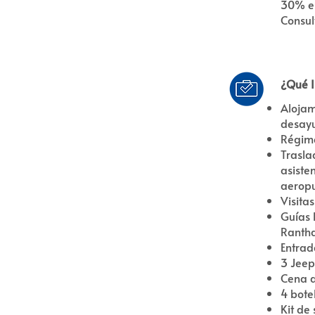
30% e
Consul
¿Qué I
Alojam
desay
Régim
Trasla
asiste
aeropu
Visita
Guías 
Rantha
Entrad
3 Jeep
Cena d
4 bote
Kit de