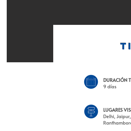
T
DURACIÓN T
9 días
LUGARES VIS
Delhi, Jaipur
Ranthambor