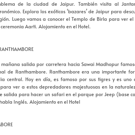
mblema de la ciudad de Jaipur. También visita al Janta
ronómico. Explora los exóticos ‘bazares’ de Jaipur para descu
región. Luego vamos a conocer el Templo de Birla para ver el 
o ceremonia Aarti. Alojamiento en el Hotel.
 - RANTHAMBORE
a mañana salida por carretera hacia Sawai Madhopur famos
nal de Ranthambore. Ranthambore era una importante for
dia central. Hoy en día, es famoso por sus tigres y es uno
 para ver a estos depredadores majestuosas en la naturalez
rde salida para hacer un safari en el parque por Jeep (base 
 habla Inglés. Alojamiento en el Hotel
MBORE