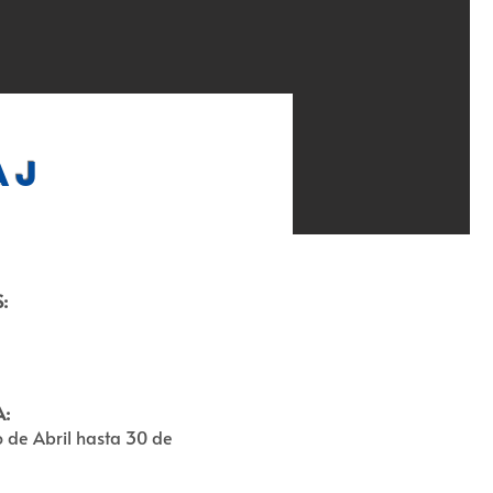
aj
:
A:
o de Abril hasta 30 de