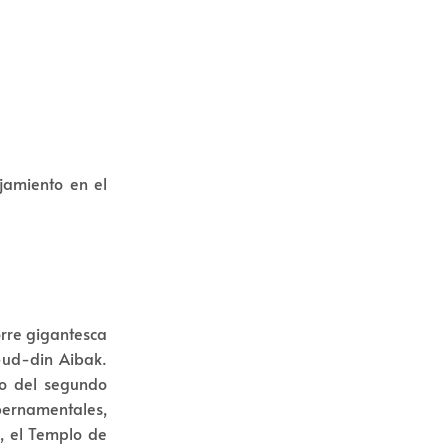
ojamiento en el
orre gigantesca
-ud-din Aibak.
eo del segundo
bernamentales,
a, el Templo de