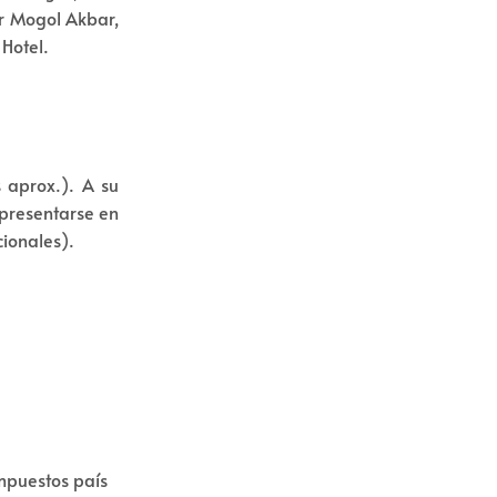
or Mogol Akbar,
Hotel.
 aprox.). A su
 presentarse en
cionales).
mpuestos país