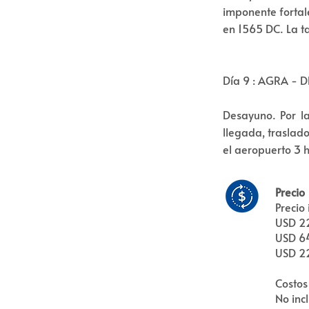
imponente fortal
en 1565 DC. La ta
Día 9 : AGRA - D
Desayuno. Por l
llegada, traslad
el aeropuerto 3 h
Precio
Precio 
USD 22
USD 64
USD 22
Costos
No inc