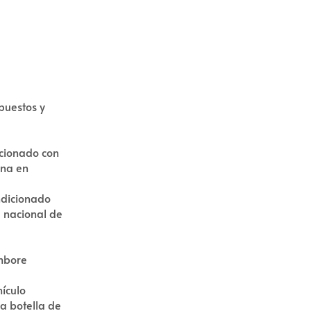
mpuestos y
icionado con
ona en
ndicionado
 nacional de
ambore
hículo
a botella de