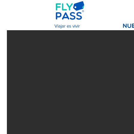
Viajar es vivir
NU