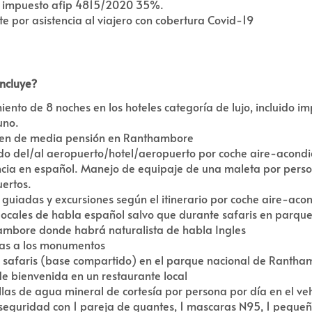
 impuesto afip 4815/2020 35%.
te por asistencia al viajero con cobertura Covid-19
ncluye?
iento de 8 noches en los hoteles categoría de lujo, incluido i
uno.
en de media pensión en Ranthambore
do del/al aeropuerto/hotel/aeropuerto por coche aire-acond
ncia en español. Manejo de equipaje de una maleta por pers
ertos.
s guiadas y excursiones según el itinerario por coche aire-aco
locales de habla español salvo que durante safaris en parque
mbore donde habrá naturalista de habla Ingles
as a los monumentos
 safaris (base compartido) en el parque nacional de Ranth
e bienvenida en un restaurante local
llas de agua mineral de cortesía por persona por día en el ve
 seguridad con 1 pareja de guantes, 1 mascaras N95, 1 pequeñ