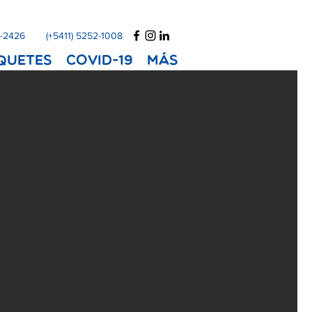
1-2426
(+5411) 5252-1008
quetes
COVID-19
Más