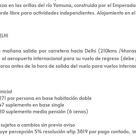
eza en las orillas del río Yamuna, construida por el Emperad
rde libre para actividades independientes. Alojamiento en el 
ELHI
a mañana salida por carretera hacia Delhi (210kms /4horas
o al aeropuerto internacional para su vuelo de regreso (debe
oras antes de la hora de salida del vuelo para vuelos interna
inicial
71 por persona en base habitación doble
7 suplemento en base single
0 suplemento media pensión (6 cenas)
 sujetos a cambios sin previo aviso
luye percepción 5% resolución afip 3819 por pago contado, i