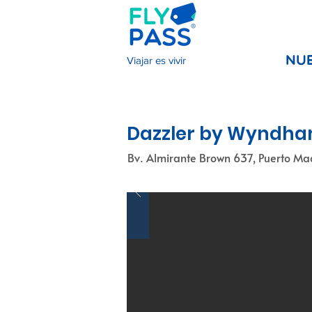
Viajar es vivir
NU
Dazzler by Wyndha
Bv. Almirante Brown 637, Puerto Ma