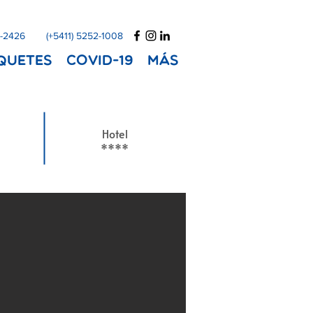
1-2426
(+5411) 5252-1008
quetes
COVID-19
Más
Hotel
****