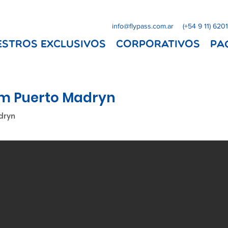
info@flypass.com.ar
(+54 9 11) 620
ESTROS EXCLUSIVOS
Corporativos
Pa
m Puerto Madryn
dryn