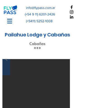
info@flypass.com.ar
(+54
9 11) 6201-2426
(+5411)
5252-1008
Pailahue Lodge y Cabañas
Cabañas
***