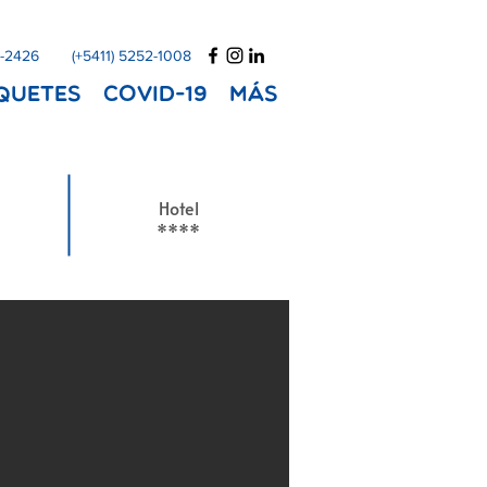
1-2426
(+5411) 5252-1008
quetes
COVID-19
Más
Hotel
****