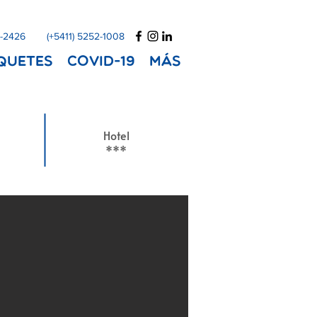
1-2426
(+5411) 5252-1008
quetes
COVID-19
Más
Hotel
***