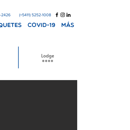
1-2426
(+5411) 5252-1008
quetes
COVID-19
Más
Lodge
****