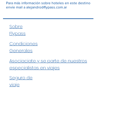
Para más información sobre hoteles en este destino
envíe mail a
alejandro@flypass.com.ar
Sobre
Flypass
Condiciones
Generales
Asociaciate y se parte de nuestros
especialistas en viajes
Seguro de
viaje
Formulario de
suscripción
Enviar