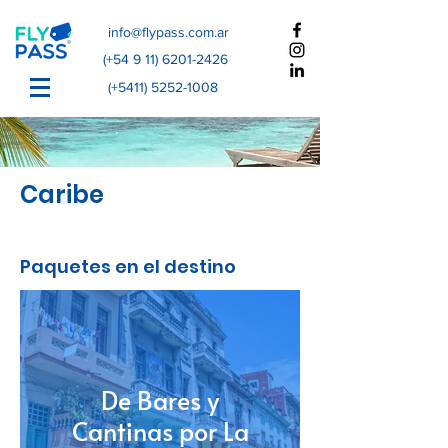
info@flypass.com.ar
(+54
9 11) 6201-2426
(+5411)
5252-1008
Caribe
Paquetes en el destino
De Bares y
Cantinas por La