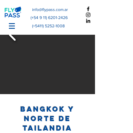
info@flypass.com.ar
(+54
9 11) 6201-2426
(+5411)
5252-1008
Bangkok y
Norte de
Tailandia