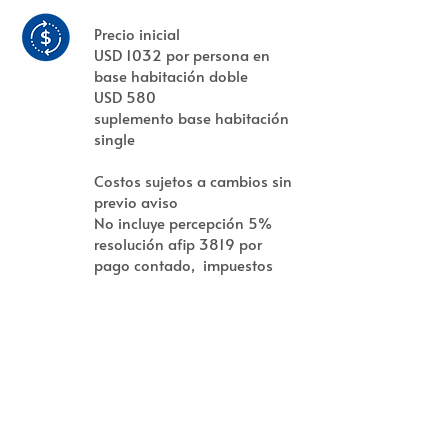
Precio inicial
USD 1032 por persona en
base habitación doble
USD 580
suplemento base habitación
single
Costos sujetos a cambios sin
previo aviso
No incluye percepción 5%
resolución afip 3819 por
pago contado, impuestos
país 30% e impuesto afip
4815/2020 35%.
Consulte por asistencia al
viajero con cobertura Covid-
19
Precio