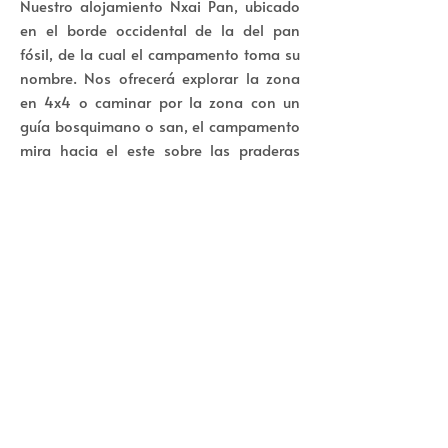
Nuestro alojamiento Nxai Pan, ubicado
en el borde occidental de la del pan
fósil, de la cual el campamento toma su
nombre. Nos ofrecerá explorar la zona
en 4x4 o caminar por la zona con un
guía bosquimano o san, el campamento
mira hacia el este sobre las praderas
abiertas de las cacerolas. El mayor
atractivo del Parque Nacional Nxai Pan
son las cebras que migran por miles a la
zona, la segunda migración de animales
terrestres más grande del sur de África.
Además, desde este estratégico lugar
podemos acercarnos a los famosos
baobabs de Baines o el deslumbrante
salar.
Día 15 : NXAI PAN - MAUN