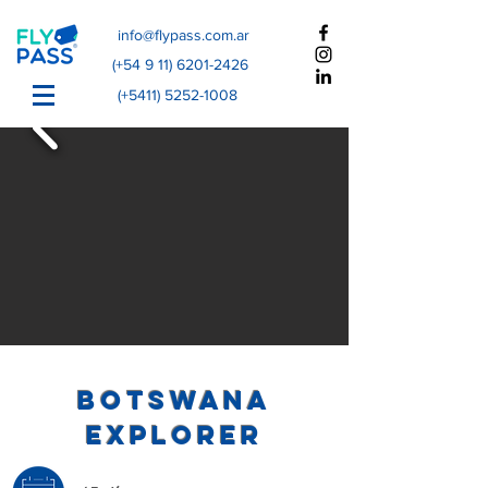
info@flypass.com.ar
(+54
9 11) 6201-2426
(+5411)
5252-1008
Botswana
Explorer