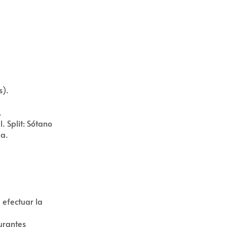
s).
.
. Split: Sótano
ua.
efectuar la
urantes