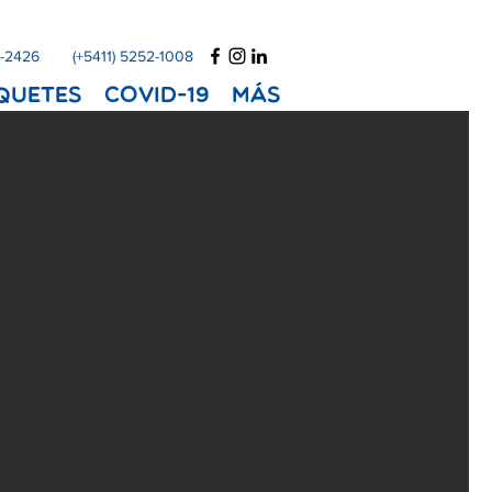
1-2426
(+5411) 5252-1008
quetes
COVID-19
Más