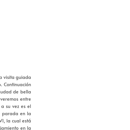
a visita guiada
o. Continuación
ciudad de bella
e veremos entre
 a su vez es el
a parada en la
VI, la cual está
ojamiento en la