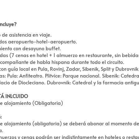
ncluye?
 de asistencia en viaje.
dos aeropuerto-hotel-aeropuerto.
iento con desayuno buffet.
das (7 cenas en hotel + 1 almuerzo en restaurante, sin bebida
compañante de habla hispana durante todo el circuito.
con guía local en Pula, Rovinj, Zadar, Sibenik, Split y Dubrovnik
s: Pula: Anfiteatro. Plitvice: Parque nacional. Sibenik: Catedral
lacio de Diocleciano. Dubrovnik: Catedral y la farmacia antig
TÁ INLCUIDO
e alojamiento (Obligatoria)
:
e alojamiento (obligatoria) se deberá abonar al momento de 
a.
muerzos y cenas podrán ser indistintamente en hoteles o resta