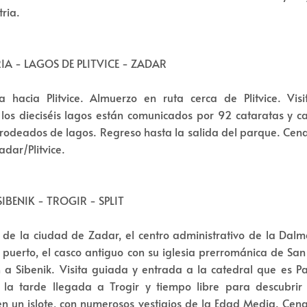
tria.
TRIA - LAGOS DE PLITVICE - ZADAR
a hacia Plitvice. Almuerzo en ruta cerca de Plitvice. Vis
los dieciséis lagos están comunicados por 92 cataratas y c
 rodeados de lagos. Regreso hasta la salida del parque. Cen
adar/Plitvice.
SIBENIK - TROGIR - SPLIT
 de la ciudad de Zadar, el centro administrativo de la Dalm
l puerto, el casco antiguo con su iglesia prerrománica de San
n a Sibenik. Visita guiada y entrada a la catedral que es P
la tarde llegada a Trogir y tiempo libre para descubri
en un islote, con numerosos vestigios de la Edad Media. Cen