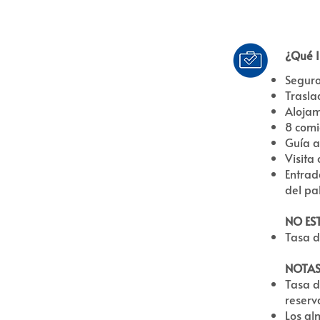
¿Qué I
Seguro
Trasla
Alojam
8 comi
Guía a
Visita 
Entrada
del pa
NO ES
Tasa d
NOTAS
Tasa d
reserv
Los al