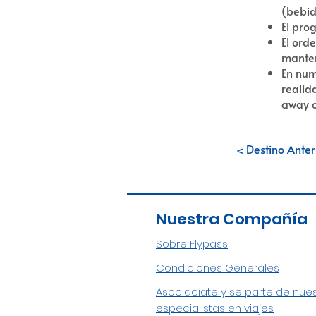
(bebid
El pro
El orde
manten
En num
realid
away 
< Destino Anter
Nuestra Compañía
Sobre Flypass
Condiciones Generales
Asociaciate y se parte de nue
especialistas en viajes