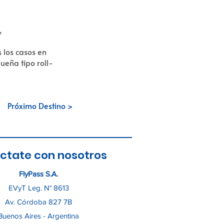
,
 los casos en
ueña tipo roll-
Próximo Destino >
ctate con nosotros
FlyPass S.A.
EVyT Leg. N° 8613
Av. Córdoba 827 7B
Buenos Aires - Argentina