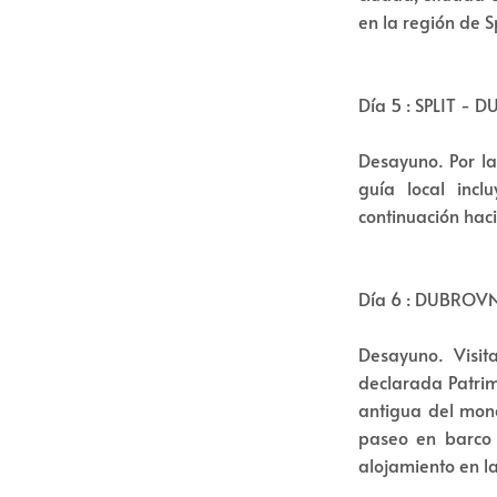
en la región de Sp
Día 5 : SPLIT -
Desayuno. Por la
guía local incl
continuación hac
Día 6 : DUBROV
Desayuno. Visit
declarada Patrim
antigua del mona
paseo en barco a
alojamiento en l