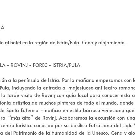
LA
o al hotel en la región de Istria/Pula. Cena y alojamiento.
PULA - ROVINJ - POREC - ISTRIA/PULA
ión a la península de Istria. Por la mañana empezamos con l
Pula, incluyendo la entrada al majestuoso anfiteatro roman
r la tarde visita de Rovinj con guía local para conocer esta 
olonia artística de muchos pintores de todo el mundo, dond
a de Santa Eufemia - edificio en estilo barroco veneciano que
ral “más alto” de Rovinj. Acabaremos la excursión con un
centro turístico conocido por su basílica Eufrasiana del siglo 
ista del Patrimonio de la Humanidad de la Unesco. Cena y al