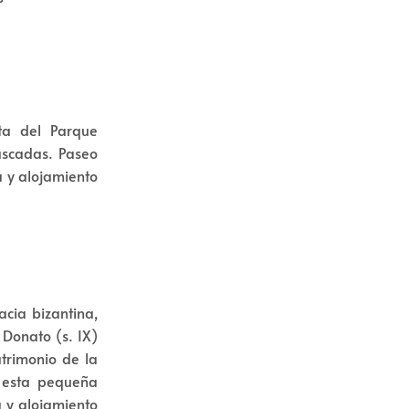
ita del Parque
ascadas. Paseo
a y alojamiento
acia bizantina,
 Donato (s. IX)
atrimonio de la
r esta pequeña
a y alojamiento