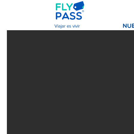
Viajar es vivir
NU