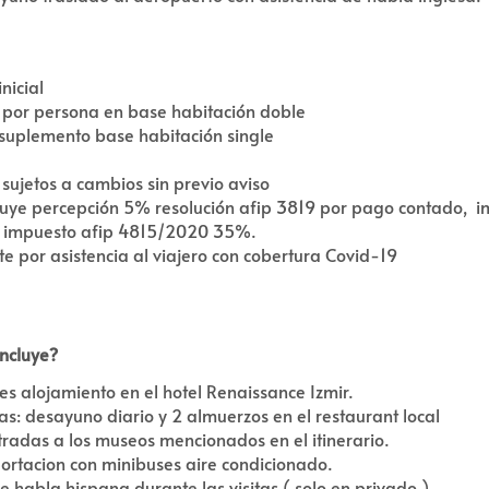
inicial
por persona en base habitación doble
suplemento base habitación single
 sujetos a cambios sin previo aviso
luye percepción 5% resolución afip 3819 por pago contado, i
 impuesto afip 4815/2020 35%.
te por asistencia al viajero con cobertura Covid-19
ncluye?
es alojamiento en el hotel Renaissance Izmir.
s: desayuno diario y 2 almuerzos en el restaurant local
tradas a los museos mencionados en el itinerario.
ortacion con minibuses aire condicionado.
e habla hispana durante las visitas ( solo en privado )