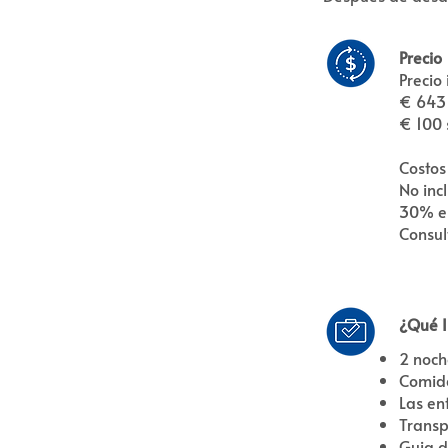
Precio
Precio 
€ 643 
€ 100 
Costos
No inc
30% e
Consul
¿Qué I
2 noch
Comida
Las en
Transp
Guia d