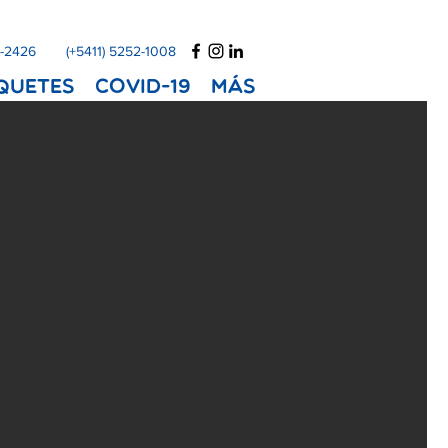
1-2426
(+5411) 5252-1008
quetes
COVID-19
Más